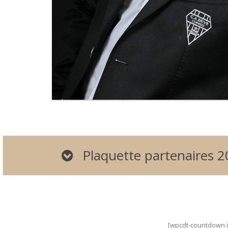
Plaquette partenaires 
[wpcdt-countdown i