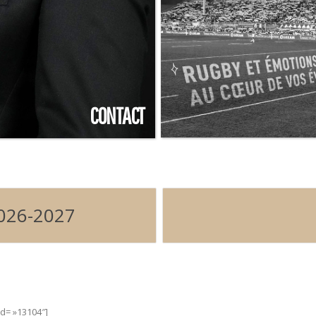
CONTACT
2026-2027
Voir la pl
d= »13104″]