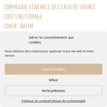
COMPAGNIE GÉNÉRALE DES EAUX DE SOURCE
COOL'S NETTOYAGE
COREB - BATIM
CORREZE FERMETURES
Gérer le consentement aux
cookies
CREDIT MUTUEL BRIVE
Nous utilisons des cookies pour optimiser notre site web et notre
CRISTALINE - ROXANNE
service.
CUISINIE SCHMIDT
Accepter les cookies
DALIER SARL
Refuser
DARLAVOIX
Voir les préférences
DARTY TULLE
DUPUY ET FILS COUVERTURE
Politique de cookies
Politique de confidentialité