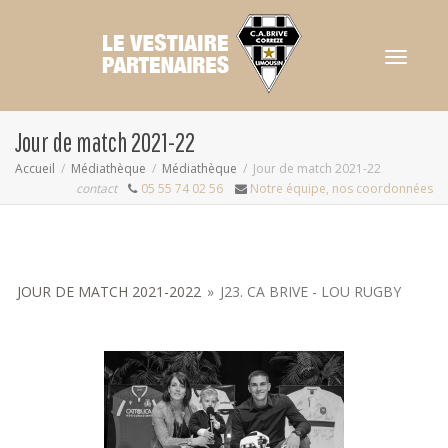
Activer/dés
Jour de match 2021-22
Accueil
Médiathèque
Médiathèque
Jour de match 2021-22
contact
05 55 74 02 56
Notre équipe, nos coordonnées
navigation
JOUR DE MATCH 2021-2022
»
J23. CA BRIVE - LOU RUGBY