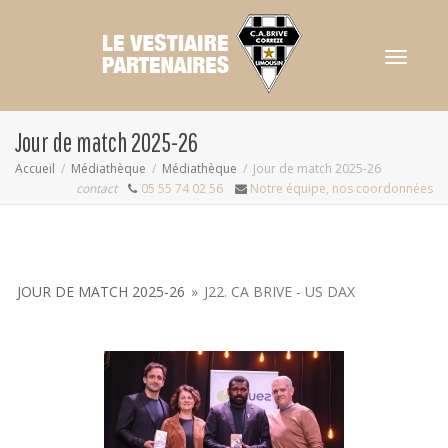
Activer/dés
Jour de match 2025-26
Accueil
Médiathèque
Médiathèque
Jour de match 2025-26
contact
05 55 74 02 56
Notre équipe, nos coordonnées
navigation
JOUR DE MATCH 2025-26
»
J22. CA BRIVE - US DAX