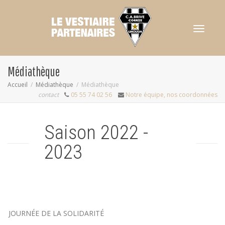
Activer/dés
Médiathèque
Accueil
Médiathèque
Médiathèque
contact
05 55 74 02 56
Notre équipe, nos coordonnées
navigation
Saison 2022 -
2023
JOURNÉE DE LA SOLIDARITÉ