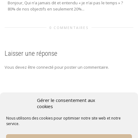
Bonjour, Qui n’a jamais dit et entendu « je n’ai pas le temps » ?
80% de nos objectifs en seulement 20%...
0 COMMENTAIRES
Laisser une réponse
Vous devez être connecté pour poster un commentaire.
Gérer le consentement aux
cookies
Conditions générales de vente
Nous utilisons des cookies pour optimiser notre site web et notre
Politique de confidentialité
service.
Politique de cookies
Mentions légales