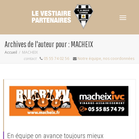
Activer/dés
Archives de l'auteur pour : MACHEIX
Accueil
MACHEIX
contact
05 55 74 02 56
Notre équipe, nos coordonnées
navigation
En équipe on avance toujours mieux