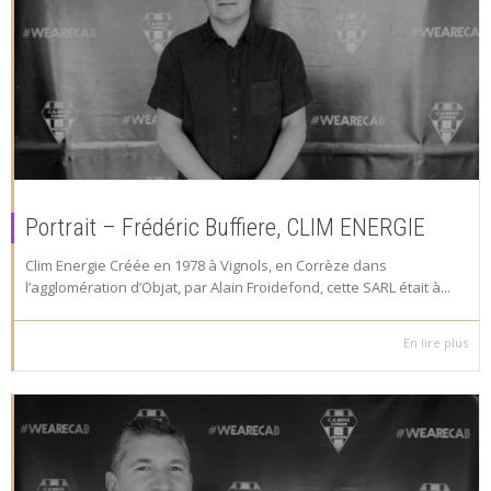
Portrait – Frédéric Buffiere, CLIM ENERGIE
Clim Energie Créée en 1978 à Vignols, en Corrèze dans
l’agglomération d’Objat, par Alain Froidefond, cette SARL était à...
En lire plus