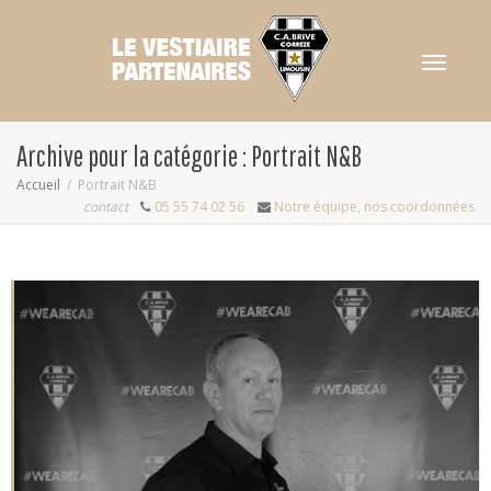
Activer/dés
Archive pour la catégorie : Portrait N&B
Accueil
Portrait N&B
contact
05 55 74 02 56
Notre équipe, nos coordonnées
navigation