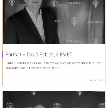
Portrait – David Fabien, SIRMET
SIRMET Acteur majeur de la filière de revalorisation dans le quart
sud-ouest de la France et le nord de...
En lire plus