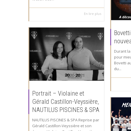
En lire plus
Bovett
nouvea
Durant la
pour mieu
Bovetti au
du...
Portrait – Violaine et
Gérald Castillon-Veyssière,
NAUTILUS PISCINES & SPA
NAUTILUS PISCINES & SPA Reprise par
Gérald Castillon-Veyssière et son