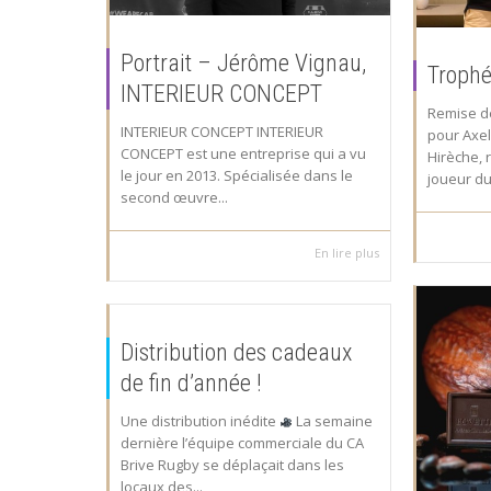
Portrait – Jérôme Vignau,
Trophé
INTERIEUR CONCEPT
Remise d
INTERIEUR CONCEPT INTERIEUR
pour Axel
CONCEPT est une entreprise qui a vu
Hirèche, 
le jour en 2013. Spécialisée dans le
joueur du
second œuvre...
En lire plus
Distribution des cadeaux
de fin d’année !
Une distribution inédite
La semaine
dernière l’équipe commerciale du CA
Brive Rugby se déplaçait dans les
locaux des...