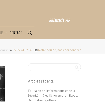
Billetterie VIP
QUE
CONTACT
ontact
05 55 74 02 56
Notre équipe, nos coordonnées
Articles récents
Salon de l’Informatique et de la
Sécurité – 17 et 18 novembre – Espace
Derichebourg – Brive