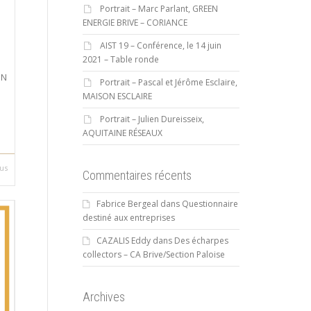
Portrait – Marc Parlant, GREEN
ENERGIE BRIVE – CORIANCE
AIST 19 – Conférence, le 14 juin
2021 – Table ronde
ON
Portrait – Pascal et Jérôme Esclaire,
MAISON ESCLAIRE
Portrait – Julien Dureisseix,
AQUITAINE RÉSEAUX
lus
Commentaires récents
Fabrice Bergeal
dans
Questionnaire
destiné aux entreprises
CAZALIS Eddy
dans
Des écharpes
collectors – CA Brive/Section Paloise
Archives