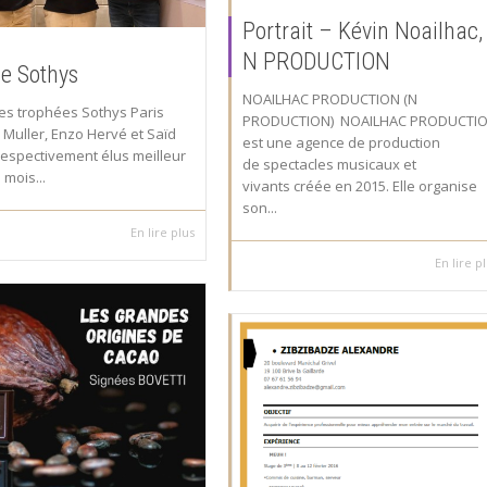
Portrait – Kévin Noailhac,
N PRODUCTION
e Sothys
NOAILHAC PRODUCTION (N
es trophées Sothys Paris
PRODUCTION) NOAILHAC PRODUCTI
 Muller, Enzo Hervé et Saïd
est une agence de production
respectivement élus meilleur
de spectacles musicaux et
 mois...
vivants créée en 2015. Elle organise
son...
En lire plus
En lire p