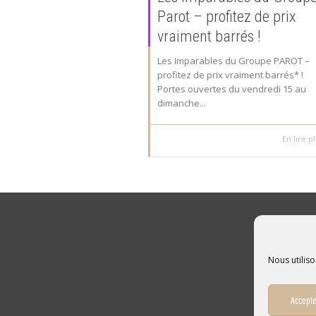
Parot – profitez de prix
vraiment barrés !
Les Imparables du Groupe PAROT –
profitez de prix vraiment barrés* !
Portes ouvertes du vendredi 15 au
dimanche...
En lire p
Nous utiliso
Accepte