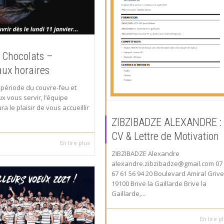
i Chocolats –
ux horaires
 période du couvre-feu et
x vous servir, l’équipe
ra le plaisir de vous accueillir
ZIBZIBADZE ALEXANDRE :
CV & Lettre de Motivation
En lire plus
ZIBZIBADZE Alexandre
alexandre.zibzibadze@gmail.com 07
67 61 56 94 20 Boulevard Amiral Grive
19100 Brive la Gaillarde Brive la
Gaillarde,...
En lire p