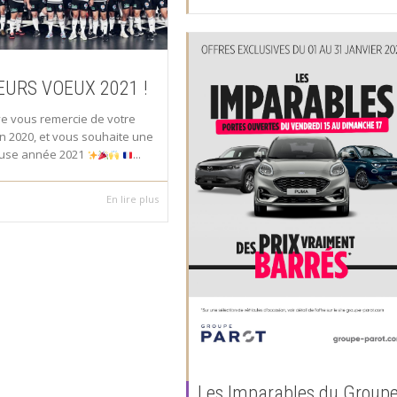
EURS VOEUX 2021 !
ve vous remercie de votre
n 2020, et vous souhaite une
euse année 2021
...
En lire plus
Les Imparables du Group