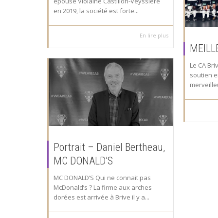
épouse Violaine Castillon-Veyssière
en 2019, la société est forte...
En lire plus
MEILL
Le CA Bri
soutien e
merveill
Portrait – Daniel Bertheau,
MC DONALD’S
MC DONALD’S Qui ne connait pas
McDonald’s ? La firme aux arches
dorées est arrivée à Brive il y a...