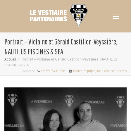
Activer/dés
Portrait – Violaine et Gérald Castillon-Veyssière,
NAUTILUS PISCINES & SPA
navigation
Accueil
Portrait – Violaine et Gérald Castillon-Veyssière, NAUTILUS
PISCINES & SPA
contact
05 55 74 02 56
Notre équipe, nos coordonnées