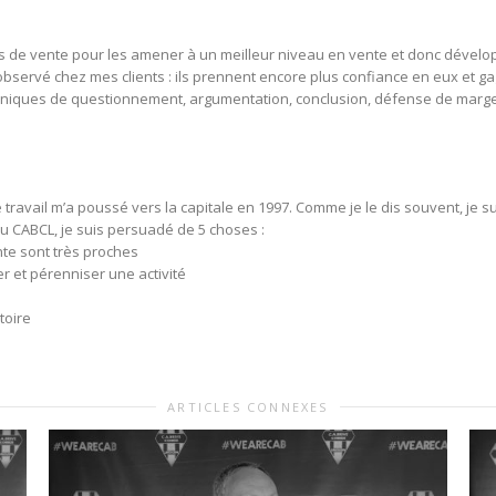
es de vente pour les amener à un meilleur niveau en vente et donc dévelop
bservé chez mes clients : ils prennent encore plus confiance en eux et g
echniques de questionnement, argumentation, conclusion, défense de marg
. Le travail m’a poussé vers la capitale en 1997. Comme je le dis souvent, je
du CABCL, je suis persuadé de 5 choses :
nte sont très proches
r et pérenniser une activité
toire
ARTICLES CONNEXES