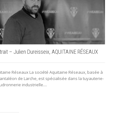
trait – Julien Dureisseix, AQUITAINE RÉSEAUX
Portrait – G
itaine Réseaux La société Aquitaine Réseaux, basée à
Meubles Gautie
Pantaléon de Larche, est spécialisée dans la tuyauterie-
la zone commer
dronnerie industrielle....
2016. Cette...