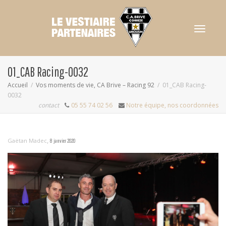
Activer/dés
01_CAB Racing-0032
Accueil
Vos moments de vie, CA Brive – Racing 92
01_CAB Racing-
0032
navigation
contact
05 55 74 02 56
Notre équipe, nos coordonnées
,
Gaëtan Madec
8 janvier 2020