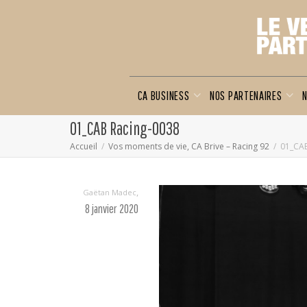
CA BUSINESS
NOS PARTENAIRES
N
01_CAB Racing-0038
Accueil
Vos moments de vie, CA Brive – Racing 92
01_CAB
,
Gaëtan Madec
8 janvier 2020