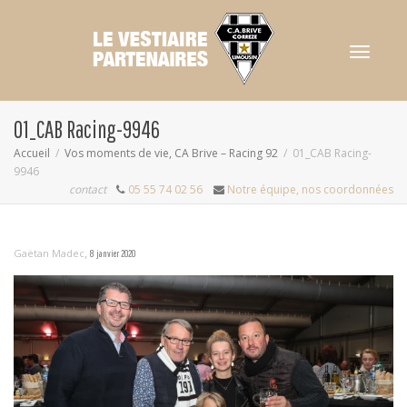
Activer/dés
01_CAB Racing-9946
Accueil
Vos moments de vie, CA Brive – Racing 92
01_CAB Racing-
9946
navigation
contact
05 55 74 02 56
Notre équipe, nos coordonnées
,
Gaëtan Madec
8 janvier 2020