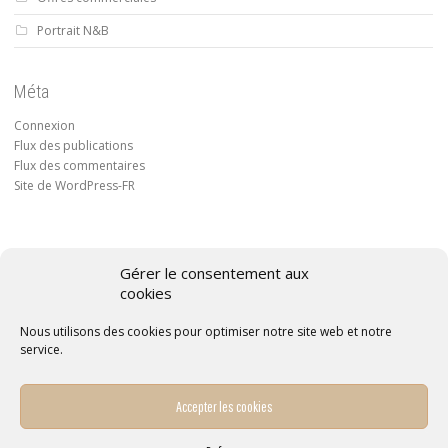
Portrait N&B
Méta
Connexion
Flux des publications
Flux des commentaires
Site de WordPress-FR
Gérer le consentement aux
cookies
Conditions générales de vente
Nous utilisons des cookies pour optimiser notre site web et notre
Politique de confidentialité
service.
Politique de cookies
Mentions légales
Accepter les cookies