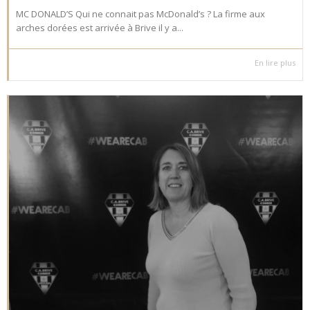
MC DONALD’S Qui ne connait pas McDonald’s ? La firme aux
arches dorées est arrivée à Brive il y a...
En lire plus