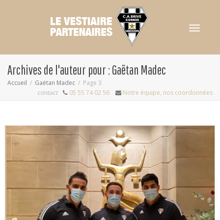
Activer/dés
Archives de l'auteur pour : Gaëtan Madec
Accueil
Gaëtan Madec
Page 3
contact
05 55 74 02 56
Notre équipe, nos coordonnées
navigation